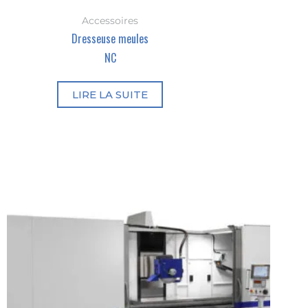
Accessoires
Dresseuse meules
NC
LIRE LA SUITE
Nécessaires
Ces cookies
ne sont pas
facultatifs, ils
sont
nécessaires
pour que le
site
fonctionne.
Statistiques
Ces cookies
nous servent à