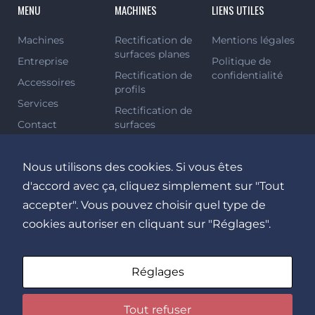
MENU
MACHINES
LIENS UTILES
Machines
Rectification de
Mentions légales
surfaces planes
Entreprise
Politique de
Rectification de
confidentialité
Accessoires
profils
Services
Rectification de
Contact
surfaces
cylindriques
Rectification
Nous utilisons des cookies. Si vous êtes
verticale /
d'accord avec ça, cliquez simplement sur "Tout
multiprocessus
accepter". Vous pouvez choisir quel type de
Rectification de
centres
cookies autoriser en cliquant sur "Réglages".
Rectification par
coordonnées
Réglages
Rectification
centerless
Tout refuser