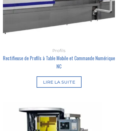
améliorer les
fonctionnalités
et la structure
du site, en se
basant sur la
façon dont il
est utilisé.
Profils
Expérience
Rectifieuse de Profils à Table Mobile et Commande Numérique
Pour vous
garantir une
NC
expérience
optimale
durant votre
LIRE LA SUITE
visite. Si vous
refusez ces
cookies,
certaines
fonctionnalités
pourraient
disparaître du
site.