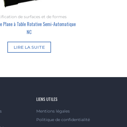
ification de surfaces et de formes
se Plane à Table Rotative Semi-Automatique
NC
LIRE LA SUITE
LIENS UTILES
s
Mentions légales
Politique de confidentialité