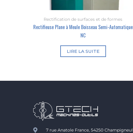
Rectification de surfaces et de formes
Rectifieuse Plane à Meule Boisseau Semi-Automatique
NC
LIRE LA SUITE
7 rue Anatole France, 54250 Champigneul