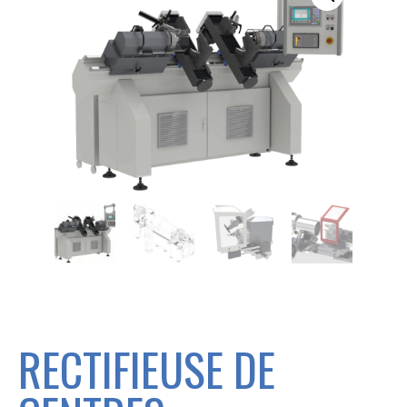
Nécessaires
Ces cookies
ne sont pas
facultatifs, ils
sont
nécessaires
pour que le
site
fonctionne.
RECTIFIEUSE DE
Statistiques
Ces cookies
nous servent à