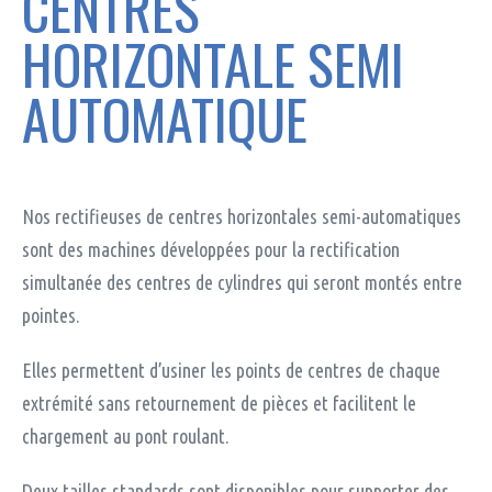
CENTRES
améliorer les
fonctionnalités
HORIZONTALE SEMI
et la structure
du site, en se
basant sur la
AUTOMATIQUE
façon dont il
est utilisé.
Expérience
Nos rectifieuses de centres horizontales semi-automatiques
Pour vous
garantir une
sont des machines développées pour la rectification
expérience
simultanée des centres de cylindres qui seront montés entre
optimale
durant votre
pointes.
visite. Si vous
refusez ces
cookies,
Elles permettent d’usiner les points de centres de chaque
certaines
extrémité sans retournement de pièces et facilitent le
fonctionnalités
pourraient
chargement au pont roulant.
disparaître du
site.
Deux tailles standards sont disponibles pour supporter des