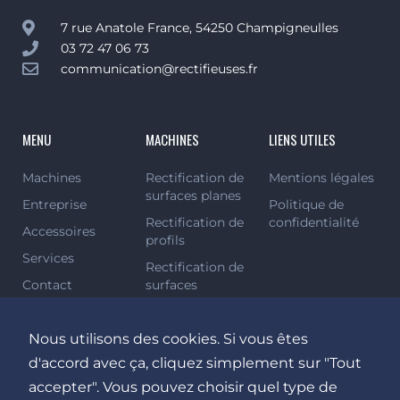
7 rue Anatole France, 54250 Champigneulles
03 72 47 06 73
communication@rectifieuses.fr
MENU
MACHINES
LIENS UTILES
Machines
Rectification de
Mentions légales
surfaces planes
Entreprise
Politique de
Rectification de
confidentialité
Accessoires
profils
Services
Rectification de
Contact
surfaces
cylindriques
Rectification
Nous utilisons des cookies. Si vous êtes
verticale /
d'accord avec ça, cliquez simplement sur "Tout
multiprocessus
accepter". Vous pouvez choisir quel type de
Rectification de