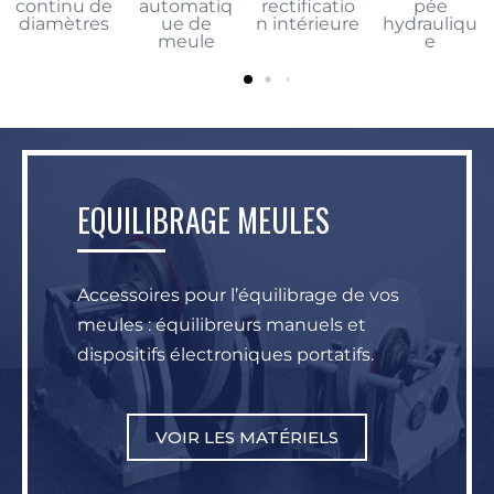
continu de
automatiq
rectificatio
pée
diamètres
ue de
n intérieure
hydrauliqu
meule
e
EQUILIBRAGE MEULES
Accessoires pour l’équilibrage de vos
meules : équilibreurs manuels et
dispositifs électroniques portatifs.
VOIR LES MATÉRIELS