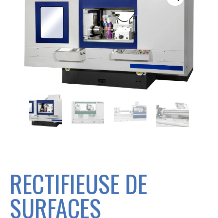
Nécessaires
Ces cookies
ne sont pas
facultatifs, ils
sont
nécessaires
pour que le
site
fonctionne.
RECTIFIEUSE DE
Statistiques
SURFACES
Ces cookies
nous servent à