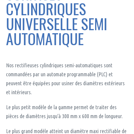
CYLINDRIQUES
améliorer les
fonctionnalités
et la structure
UNIVERSELLE SEMI
du site, en se
basant sur la
façon dont il
AUTOMATIQUE
est utilisé.
Expérience
Pour vous
Nos rectifieuses cylindriques semi-automatiques sont
garantir une
expérience
commandées par un automate programmable (PLC) et
optimale
peuvent être équipées pour usiner des diamètres extérieurs
durant votre
visite. Si vous
et intérieurs.
refusez ces
cookies,
certaines
Le plus petit modèle de la gamme permet de traiter des
fonctionnalités
pièces de diamètres jusqu’à 300 mm x 600 mm de longueur.
pourraient
disparaître du
site.
Le plus grand modèle atteint un diamètre maxi rectifiable de